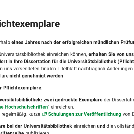
lichtexemplare
erhalb
eines Jahres nach der erfolgreichen mündlichen Prüfu
 Universitätsbibliothek einreichen können,
erhalten Sie von uns
ndert in Ihre Dissertation für die Universitätsbibliothek (Pfl
 uns versendeten finalen Titelblatt nachträglich Änderunge
plare
nicht genehmigt werden
.
r Pflichtexemplare
:
versitätsbibliothek: zwei gedruckte Exemplare
der Dissertat
he Hochschulschriften
" einreichen.
s regelmäßig, kurze
Schulungen zur Veröffentlichung
von D
e bei der Universitätsbibliothek
einreichen
und
die vollstän
hriftenreihe
publizieren