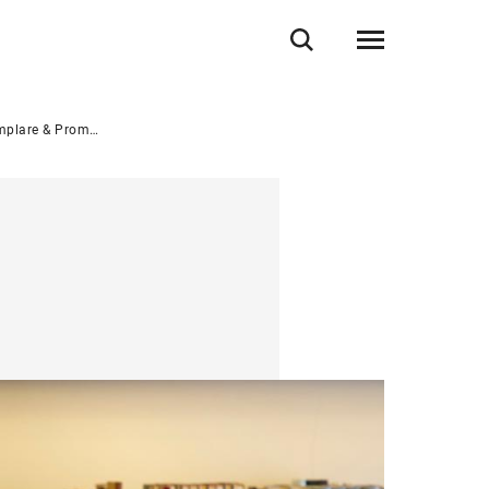
onsurkunde Dr. med. dent. (alte PO)