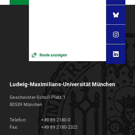
akadpa07@dek.med.uni-muenchen.de
Lage
Route anzeigen
Anreise mit öffentlichen Verkehrsmitteln
Ludwig-Maximilians-Universität München
Geschwister-Scholl-Platz 1
80539
München
Telefon:
+49 89 2180-0
Fax:
+49 89 2180-2322