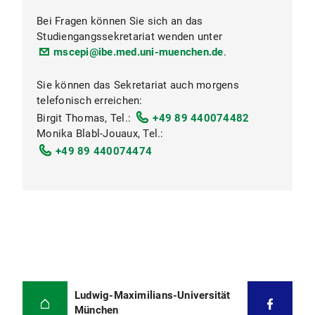
Bei Fragen können Sie sich an das
Studiengangssekretariat wenden unter
mscepi@ibe.med.uni-muenchen.de
.
Programmkoordination
Sie können das Sekretariat auch morgens
telefonisch erreichen:
Birgit Thomas, Tel.:
+49 89 440074482
Prüfungsausschuss
Monika Blabl-Jouaux, Tel.:
+49 89 440074474
© Katharina Hell
Akademisches Prüfungsamt der Medizinischen
Fakultät
Ludwig-Maximilians-Universität
München