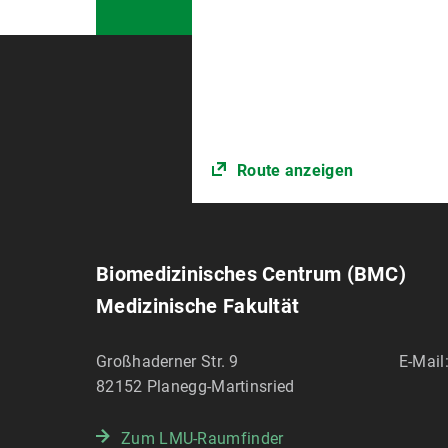
Route anzeigen
Biomedizinisches Centrum (BMC)
Medizinische Fakultät
Großhaderner Str. 9
E-Mail
82152
Planegg-Martinsried
Zum LMU-Raumfinder