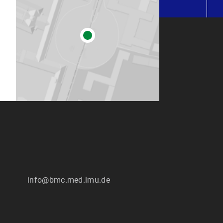
:
info@bmc.med.lmu.de