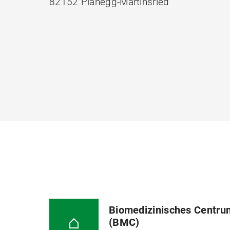
82152 Planegg-Martinsried
Biomedizinisches Centru
(BMC)