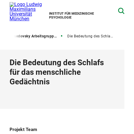
INSTITUT FÜR MEDIZINISCHE
PSYCHOLOGIE
n
Besedovsky Arbeitsgruppe - Schlaf und Immunologie
Die Bedeutung des Schlafs für das menschliche Gedächtnis
Die Bedeutung des Schlafs
für das menschliche
Gedächtnis
Projekt Team