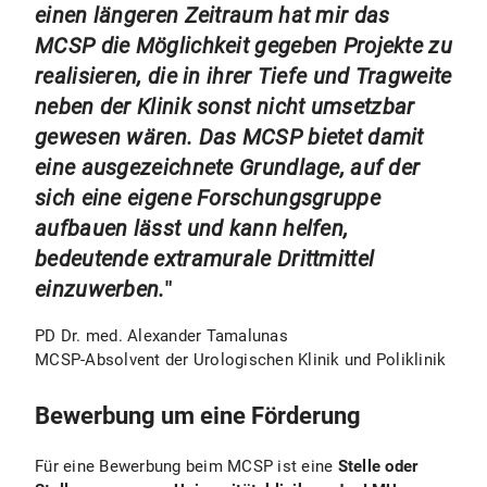
einen längeren Zeitraum hat mir das
Die Stelle des Antragstellers am LMU Klinikum
Biometrie und Epidemiologie, Statistik,
wird für
12 Monate in Vollzeit
finanziert. Die
MCSP die Möglichkeit gegeben Projekte zu
evidenzbasierte Medizin, gute
Verwendung der Mittel ist als Vollzeit-, Teilzeit-
wissenschaftliche Praxis, ärztliche
realisieren, die in ihrer Tiefe und Tragweite
oder Kombimodell möglich. Die Programmdauer
Entscheidungswege und Kompetenzen, Ethik
neben der Klinik sonst nicht umsetzbar
ist an das jeweilige Modell gekoppelt.
in der klinischen Forschung,
gewesen wären. Das MCSP bietet damit
facharztspezifische Fortbildungen oder die
eine ausgezeichnete Grundlage, auf der
Prüfarztbefähigung.
sich eine eigene Forschungsgruppe
Persönliche Weiterbildung (ca. 8 Stunden p.a.)
aufbauen lässt und kann helfen,
In den Bereich der
laufbahn-/ebenenspezifischen
bedeutende extramurale Drittmittel
Schlüsselqualifikationen fallen
einzuwerben.
"
Weiterbildungsangebote wie z.B. zum Erwerb
der Fähigkeit zur Präsentation eigener
PD Dr. med. Alexander Tamalunas
wissenschaftlicher Ergebnisse, zur
MCSP-Absolvent der Urologischen Klinik und Poliklinik
Antragstellung für Drittmittel, Didaktik,
Projektmanagement oder Zeit- &
Bewerbung um eine Förderung
Selbstmanagement.
Für das individuelle Qualifizierungsprogramm
Für eine Bewerbung beim MCSP ist eine
Stelle oder
können die Programmteilnehmer auf die