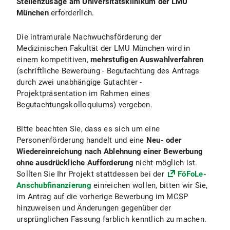
Stellenzusage am Universitätsklinikum der LMU
vielfältigen Angebote am Universitätsklinikum
München
erforderlich.
und der LMU zurück greifen. Neben
Graduiertenschulen/-kollegs,
Die intramurale Nachwuchsförderung der
Sonderforschungsbereichen und weiteren
Medizinischen Fakultät der LMU München wird in
Forschungsverbünden der LMU sowie anderen
einem kompetitiven,
mehrstufigen Auswahlverfahren
Universitäten können auch Angebote
(schriftliche Bewerbung - Begutachtung des Antrags
außeruniversitäter Einrichtungen im In- und
durch zwei unabhängige Gutachter -
Ausland wahrgenommen werden. Exemplarisch
Projektpräsentation im Rahmen eines
einige Angebote:
Begutachtungskolloquiums) vergeben.
MMRS Ringvorlesung für gute
Bitte beachten Sie, dass es sich um eine
wissenschaftliche Praxis
Personenförderung handelt und eine
Neu- oder
Principles and Practice of Clinical
Wiedereinreichung nach Ablehnung einer Bewerbung
Research (PPCR-Kurs der Harvard School of
ohne ausdrückliche Aufforderung
nicht möglich ist.
Public Health on-site an der LMU)
Sollten Sie Ihr Projekt stattdessen bei der
FöFoLe-
Anschubfinanzierung
einreichen wollen, bitten wir Sie,
Munich Graduate Conference in Ethics
im Antrag auf die vorherige Bewerbung im MCSP
(MGCE)
hinzuweisen und Änderungen gegenüber der
ursprünglichen Fassung farblich kenntlich zu machen.
Munich Lectures in Ethics