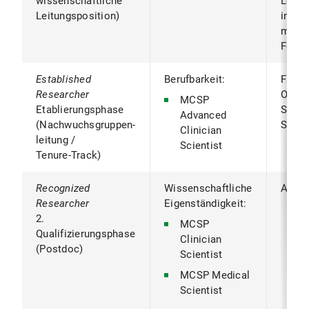
wissenschaftliche
Leitu
Leitungsposition)
in Spe
mit
Forsc
Established
Berufbarkeit:
Facha
Researcher
Oberar
MCSP
Etablierungsphase
Sub-
Advanced
(Nachwuchsgruppen-
Spezi
Clinician
leitung /
Scientist
Tenure-Track)
Recognized
Wissenschaftliche
Assis
Researcher
Eigenständigkeit:
2.
MCSP
Qualifizierungsphase
Clinician
(Postdoc)
Scientist
MCSP Medical
Scientist