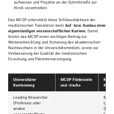
aufweisen und Projekte an der Schnittstelle zur
Klinik vorantreiben.
Das MCSP unterstützt diese Schlüsselakteure der
medizinischen Translation beim
Auf- bzw. Ausbau einer
eigenständigen wissenschaftlichen Karriere.
Damit
leistet das MCSP einen wichtigen Beitrag zur
Weiterentwicklung und Sicherung des akademischen
Nachwuchses in der Universitätsmedizin, sowie zur
Verbesserung der Qualität der medizinischen
Forschung und Patientenversorgung.
Universitärer
MCSP Förderziele
Klini
Karriereweg
und -tracks
Karri
Leading Researcher
Klinik
(Professur oder
Leite
andere
Oberar