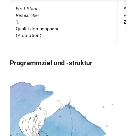
First Stage
Studi
Researcher
Human
1.
Zahnm
Qualifizierungsphase
(Promotion)
Programmziel und -struktur