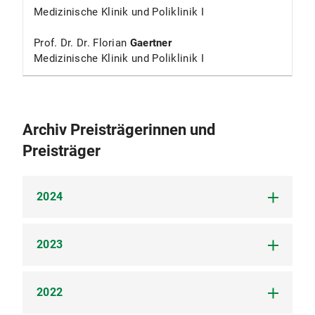
Medizinische Klinik und Poliklinik I
Prof. Dr. Dr. Florian
Gaertner
Medizinische Klinik und Poliklinik I
Archiv Preisträgerinnen und
Preisträger
2024
2023
Dr. Zeynep Ilgin
Kolabas
, Prof. Dr. Robert
Perneczky
Distinct molecular proﬁles of skull bone
2022
marrow in health and neurological disorders
PD Dr. Tobias
Petzold
, Dr. Manuela
Thienel
Cell
2023; 186, 3706–3725
Immobility-associated thromboprotection