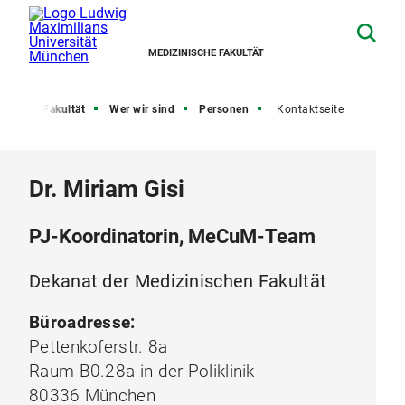
MEDIZINISCHE FAKULTÄT
eite
Fakultät
Wer wir sind
Personen
Kontaktseite
Dr. Miriam Gisi
PJ-Koordinatorin, MeCuM-Team
Dekanat der Medizinischen Fakultät
Büroadresse:
Pettenkoferstr. 8a
Raum B0.28a in der Poliklinik
80336 München