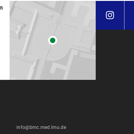
m
:
info@bmc.med.lmu.de