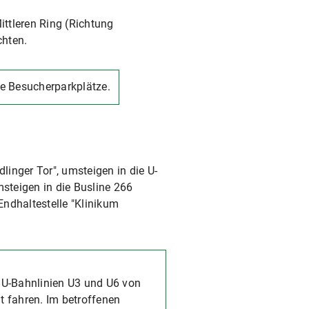
ttleren Ring (Richtung
chten.
ie Besucherparkplätze.
linger Tor", umsteigen in die U-
msteigen in die Busline 266
Endhaltestelle "Klinikum
 U-Bahnlinien U3 und U6 von
t fahren. Im betroffenen