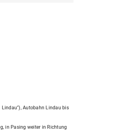
orschungsbereichen
,
Core
te an die Hörsaalverwaltung
z aus der Beschilderung) und
n Lindau"), Autobahn Lindau bis
 in Pasing weiter in Richtung