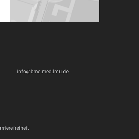
:
info@bmc.med.lmu.de
rrierefreiheit