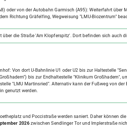
) oder von der Autobahn Garmisch (A95): Weiterfahrt über Mi
adern Richtung Gräfelfing, Wegweisung "LMU-Biozentrum" bea
 über die Straße 'Am Klopferspitz'. Dort befinden sich auch d
hof: Von dort U-Bahnlinie U1 oder U2 bis zur Haltestelle "Send
Großhadern") bis zur Endhaltestelle "Klinikum Großhadern", u
estelle "LMU Martinsried". Alternativ kann der Fußweg von der 
n genutzt werden.
oetheplatz und Poccistraße werden saniert. Daher können die
September 2026
zwischen Sendlinger Tor und Implerstraße nich