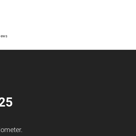
ews
25
lometer.