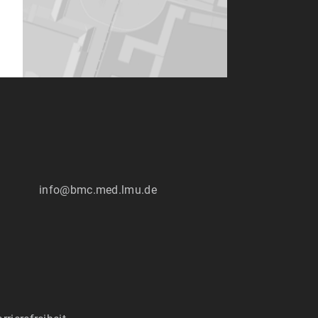
:
info@bmc.med.lmu.de