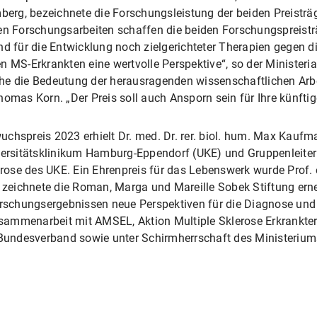
rg, bezeichnete die Forschungsleistung der beiden Preisträge
en Forschungsarbeiten schaffen die beiden Forschungspreisträ
nd für die Entwicklung noch zielgerichteter Therapien gegen d
 MS-Erkrankten eine wertvolle Perspektive“, so der Ministerial
he die Bedeutung der herausragenden wissenschaftlichen Arbei
homas Korn. „Der Preis soll auch Ansporn sein für Ihre künfti
chspreis 2023 erhielt Dr. med. Dr. rer. biol. hum. Max Kaufman
versitätsklinikum Hamburg-Eppendorf (UKE) und Gruppenleiter 
ose des UKE. Ein Ehrenpreis für das Lebenswerk wurde Prof.
en zeichnete die Roman, Marga und Mareille Sobek Stiftung er
Forschungsergebnissen neue Perspektiven für die Diagnose und
 Zusammenarbeit mit AMSEL, Aktion Multiple Sklerose Erkrankt
undesverband sowie unter Schirmherrschaft des Ministerium