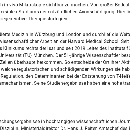
 in vivo Mikroskopie sichtbar zu machen. Von großer Bedeut
versiblen Stadiums der entzündlichen Axonschädigung. Hier l
regenerative Therapiestrategien.
ierte Medizin in Würzburg und London und durchlief die Weit
issenschaftlicher Arbeit an der Harvard Medical School. Seit 2
 Klinikums rechts der Isar und seit 2019 Leiter des Instituts f
iversität (TU) München. Der 51-jährige Wissenschaftler besc
-Zellen überhaupt herkommen. So entscheide der Ort ihrer Akti
 welche regulatorischen und schädigenden Wirkungen sie hab
ell-Regulation, den Determinanten bei der Entstehung von T-Hel
smechanismen. Seine Studienergebnisse haben eine hohe tran
Forschungsergebnisse in hochrangigen wissenschaftlichen Jour
 Disziplin. Ministerialdirektor Dr. Hans J. Reiter, Amtschef de