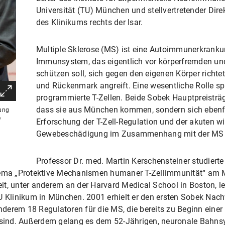
Universität (TU) München und stellvertretender Dire
des Klinikums rechts der Isar.
Multiple Sklerose (MS) ist eine Autoimmunerkrankun
Immunsystem, das eigentlich vor körperfremden und
schützen soll, sich gegen den eigenen Körper richte
und Rückenmark angreift. Eine wesentliche Rolle spi
programmierte T-Zellen. Beide Sobek Hauptpreisträge
dass sie aus München kommen, sondern sich ebenfa
tung
©
Erforschung der T-Zell-Regulation und der akuten w
Gewebeschädigung im Zusammenhang mit der MS v
Professor Dr. med. Martin Kerschensteiner
studiert
a „Protektive Mechanismen humaner T-Zellimmunität“ am Max
, unter anderem an der Harvard Medical School in Boston, leite
Klinikum in München. 2001 erhielt er den ersten Sobek Nach
anderem 18 Regulatoren für die MS, die bereits zu Beginn einer 
ind. Außerdem gelang es dem 52-Jährigen, neuronale Bahnsy