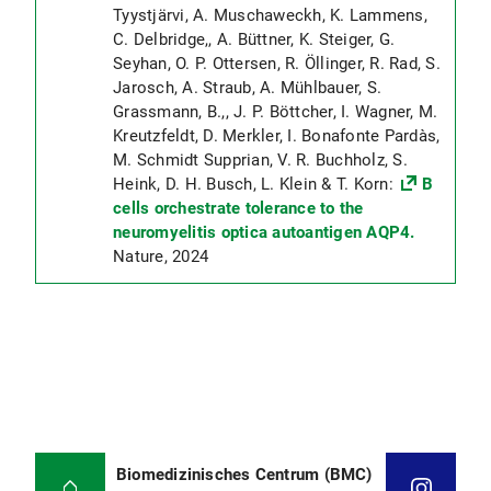
Tyystjärvi, A. Muschaweckh, K. Lammens,
C. Delbridge,, A. Büttner, K. Steiger, G.
Seyhan, O. P. Ottersen, R. Öllinger, R. Rad, S.
Jarosch, A. Straub, A. Mühlbauer, S.
Grassmann, B.,, J. P. Böttcher, I. Wagner, M.
Kreutzfeldt, D. Merkler, I. Bonafonte Pardàs,
M. Schmidt Supprian, V. R. Buchholz, S.
Heink, D. H. Busch, L. Klein & T. Korn:
B
cells orchestrate tolerance to the
neuromyelitis optica autoantigen AQP4.
Nature, 2024
Biomedizinisches Centrum (BMC)