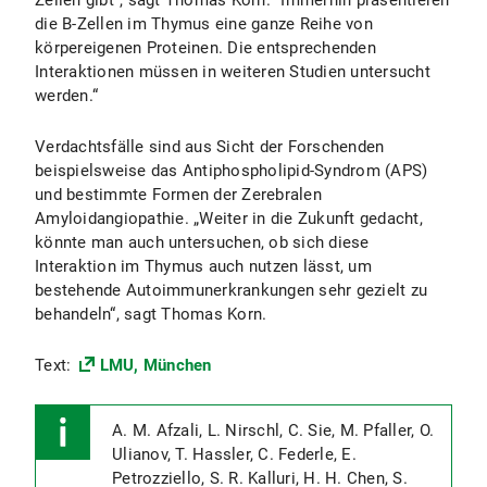
Zellen gibt”, sagt Thomas Korn. “Immerhin präsentieren
die B-Zellen im Thymus eine ganze Reihe von
körpereigenen Proteinen. Die entsprechenden
Interaktionen müssen in weiteren Studien untersucht
werden.“
Verdachtsfälle sind aus Sicht der Forschenden
beispielsweise das Antiphospholipid-Syndrom (APS)
und bestimmte Formen der Zerebralen
Amyloidangiopathie. „Weiter in die Zukunft gedacht,
könnte man auch untersuchen, ob sich diese
Interaktion im Thymus auch nutzen lässt, um
bestehende Autoimmunerkrankungen sehr gezielt zu
behandeln“, sagt Thomas Korn.
Text:
LMU, München
A. M. Afzali, L. Nirschl, C. Sie, M. Pfaller, O.
Ulianov, T. Hassler, C. Federle, E.
Petrozziello, S. R. Kalluri, H. H. Chen, S.